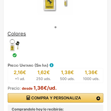
Colores
Precio Unitario (Sin Iva)
2,16€
1,62€
1,38€
1,36€
+1 ud.
250 uds.
500 uds.
1000 uds.
1,36€/ud.
Precio:
desde
COMPRA Y PERSONALIZA
Comprandolo hoy lo recibirás: