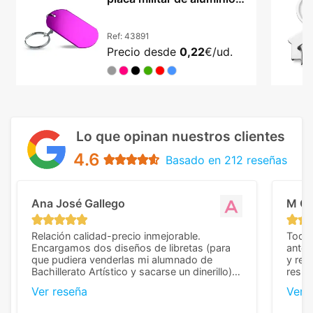
lacado Nevek
Ref:
43891
Precio desde
0,22
€/ud.
Lo que opinan nuestros clientes
4.6
Basado en 212 reseñas
Ana José Gallego
M C
Relación calidad-precio inmejorable.
Todo 
Encargamos dos diseños de libretas (para
anter
que pudiera venderlas mi alumnado de
y rep
Bachillerato Artístico y sacarse un dinerillo) y
resul
nos dieron el mejor presupuesto con
perso
Ver reseña
Ver 
diferencia, con libretas de muy buena calidad
cuand
y muy bien terminadas con la estampación
compl