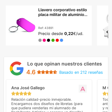
Llavero corporativo estilo
placa militar de aluminio
lacado Nevek
Ref:
43891
Precio desde
0,22
€/ud.
Lo que opinan nuestros clientes
4.6
Basado en 212 reseñas
Ana José Gallego
M C
Relación calidad-precio inmejorable.
Todo 
Encargamos dos diseños de libretas (para
anter
que pudiera venderlas mi alumnado de
y rep