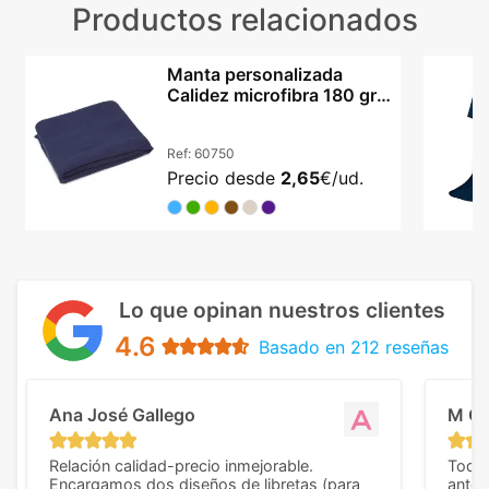
Productos relacionados
Manta personalizada
Calidez microfibra 180 grs
viaje camping
Ref:
60750
Precio desde
2,65
€/ud.
Lo que opinan nuestros clientes
4.6
Basado en 212 reseñas
Ana José Gallego
M C
Relación calidad-precio inmejorable.
Todo 
Encargamos dos diseños de libretas (para
anter