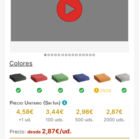
Colores
20/10
Precio Unitario (Sin Iva)
4,58€
3,44€
2,98€
2,87€
+1 ud.
100 uds.
500 uds.
2000 uds.
2,87€/ud.
Precio:
desde