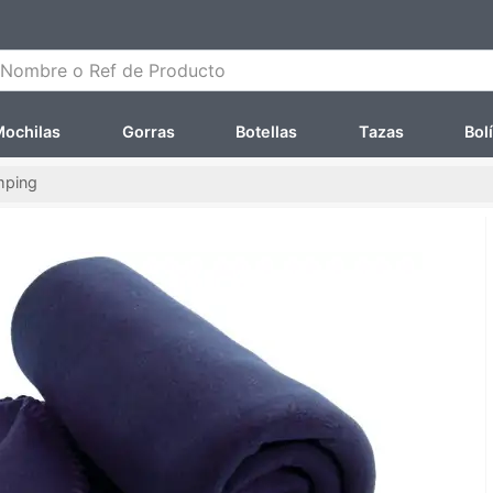
ombre o Ref de Producto
ochilas
Gorras
Botellas
Tazas
Bol
mping