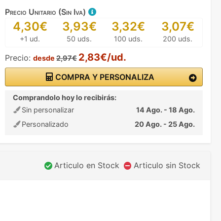
Precio Unitario (Sin Iva)
4,30€
3,93€
3,32€
3,07€
+1 ud.
50 uds.
100 uds.
200 uds.
2,83€/ud.
Precio:
desde
2,97€
COMPRA Y PERSONALIZA
Comprandolo hoy lo recibirás:
Sin personalizar
14 Ago. - 18 Ago.
Personalizado
20 Ago. - 25 Ago.
Articulo en Stock
Articulo sin Stock