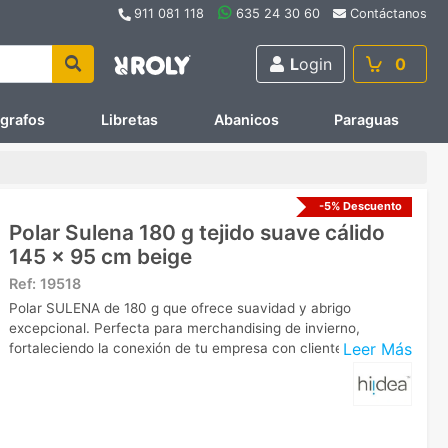
911 081 118
635 24 30 60
Contáctanos
L
ogin
0
ígrafos
Libretas
Abanicos
Paraguas
-5% Descuento
Polar Sulena 180 g tejido suave cálido
145 x 95 cm beige
Ref:
19518
Polar SULENA de 180 g que ofrece suavidad y abrigo
excepcional. Perfecta para merchandising de invierno,
Leer Más
fortaleciendo la conexión de tu empresa con clientes.