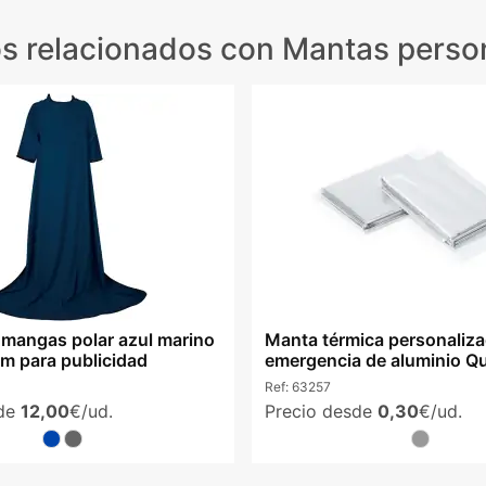
s relacionados
con Mantas perso
mangas polar azul marino
Manta térmica personaliz
 para publicidad
emergencia de aluminio Qu
Ref:
63257
sde
12,00
€/ud.
Precio desde
0,30
€/ud.