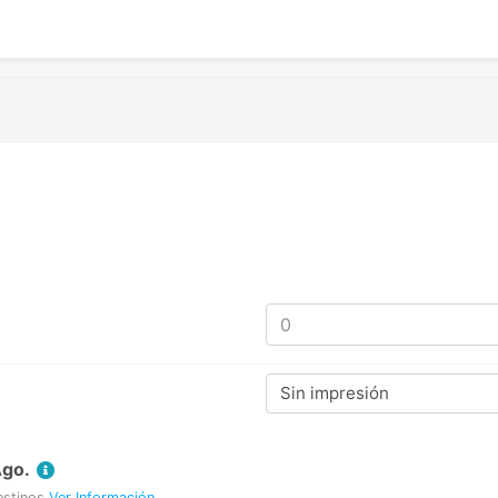
Sin impresión
Ago.
estinos
Ver Información