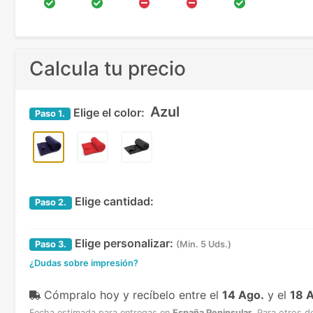
Calcula tu precio
Azul
Elige el color:
Paso
1.
Elige cantidad:
Paso
2.
Elige personalizar:
Paso
3.
(Min. 5 Uds.)
¿Dudas sobre impresión?
Cómpralo hoy y recíbelo
entre el
14 Ago.
y el
18 
Fecha estimada para entregas en
España Peninsular
.
Para otros d