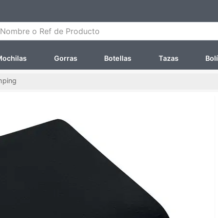
ombre o Ref de Producto
ochilas
Gorras
Botellas
Tazas
Bol
mping