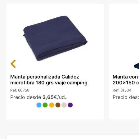
Previous
Manta personalizada Calidez
Manta con 
microfibra 180 grs viaje camping
200x150 cm
Ref:
60750
Ref:
61534
Precio desde
2,65
€/ud.
Precio de