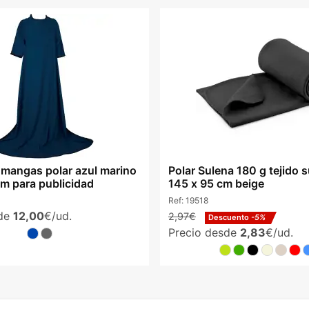
mangas polar azul marino
Polar Sulena 180 g tejido 
 para publicidad
145 x 95 cm beige
Ref:
19518
sde
12,00
€/ud.
2,97€
Descuento
-5%
Precio desde
2,83
€/ud.