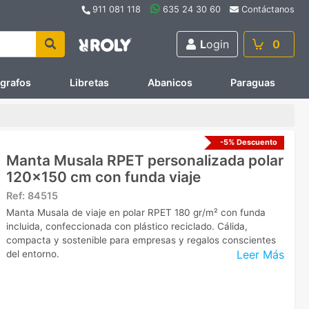
911 081 118
635 24 30 60
Contáctanos
L
ogin
0
ígrafos
Libretas
Abanicos
Paraguas
-5% Descuento
Manta Musala RPET personalizada polar
120x150 cm con funda viaje
Ref:
84515
Manta Musala de viaje en polar RPET 180 gr/m² con funda
incluida, confeccionada con plástico reciclado. Cálida,
compacta y sostenible para empresas y regalos conscientes
Leer Más
del entorno.