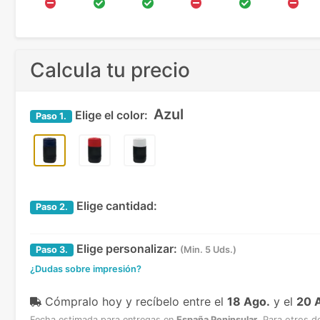
Calcula tu precio
Azul
Elige el color:
Paso
1.
Elige cantidad:
Paso
2.
Elige personalizar:
Paso
3.
(Min. 5 Uds.)
¿Dudas sobre impresión?
Cómpralo hoy y recíbelo
entre el
18 Ago.
y el
20 
Fecha estimada para entregas en
España Peninsular
.
Para otros d