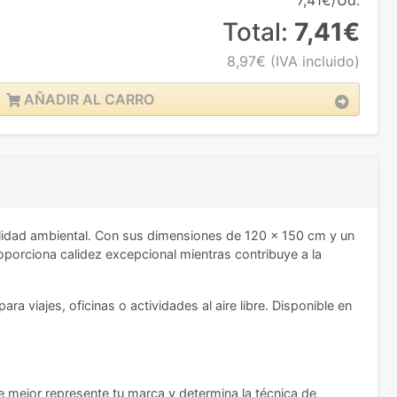
7,41€/Ud.
Total:
7,41€
8,97€
(IVA incluido)
AÑADIR AL CARRO
ilidad ambiental. Con sus dimensiones de 120 x 150 cm y un
oporciona calidez excepcional mientras contribuye a la
a viajes, oficinas o actividades al aire libre. Disponible en
ue mejor represente tu marca y determina la técnica de