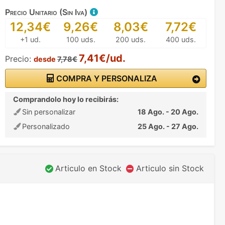
Precio Unitario (Sin Iva)
12,34€
9,26€
8,03€
7,72€
+1 ud.
100 uds.
200 uds.
400 uds.
7,41€/ud.
Precio:
desde
7,78€
COMPRA Y PERSONALIZA
Comprandolo hoy lo recibirás:
Sin personalizar
18 Ago. - 20 Ago.
Personalizado
25 Ago. - 27 Ago.
Articulo en Stock
Articulo sin Stock