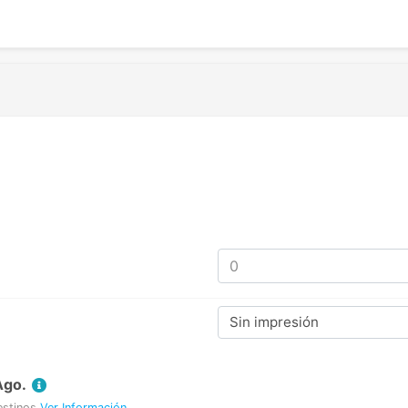
Sin impresión
Ago.
estinos
Ver Información