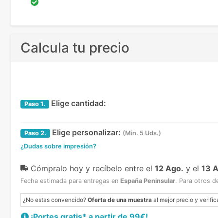
Calcula tu precio
Elige cantidad:
Paso
1.
Elige personalizar:
Paso
2.
(Min. 5 Uds.)
¿Dudas sobre impresión?
Cómpralo hoy y recíbelo
entre el
12 Ago.
y el
13 
Fecha estimada para entregas en
España Peninsular
.
Para otros d
¿No estas convencido?
Oferta de una muestra
al mejor precio y verific
¡Portes gratis* a partir de 99€!