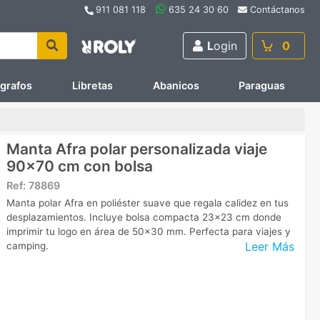
911 081 118
635 24 30 60
Contáctanos
L
ogin
0
ígrafos
Libretas
Abanicos
Paraguas
Manta Afra polar personalizada viaje
90x70 cm con bolsa
Ref:
78869
Manta polar Afra en poliéster suave que regala calidez en tus
desplazamientos. Incluye bolsa compacta 23x23 cm donde
imprimir tu logo en área de 50x30 mm. Perfecta para viajes y
Leer Más
camping.