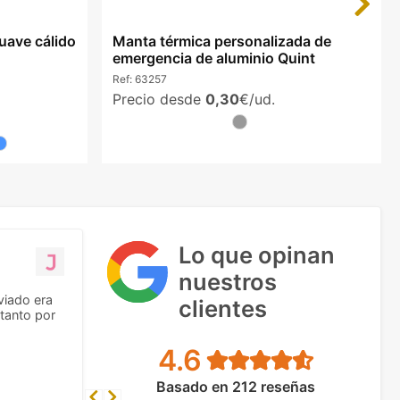
suave cálido
Manta térmica personalizada de
emergencia de aluminio Quint
Ref:
63257
Precio desde
0,30
€/ud.
Lo que opinan
nuestros
viado era
clientes
tanto por
4.6
Basado en 212 reseñas
Previous
Next