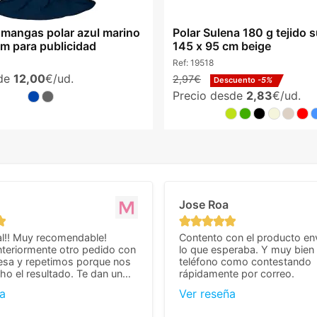
mangas polar azul marino
Polar Sulena 180 g tejido 
 para publicidad
145 x 95 cm beige
Ref:
19518
sde
12,00
€/ud.
2,97€
Descuento
-5%
Precio desde
2,83
€/ud.
Jose Roa
l!! Muy recomendable!
Contento con el producto en
teriormente otro pedido con
lo que esperaba. Y muy bien 
esa y repetimos porque nos
teléfono como contestando
o el resultado. Te dan un
rápidamente por correo.
agradable y personal, cosa
a
Ver reseña
cho cuando se trata
s algo complicados de