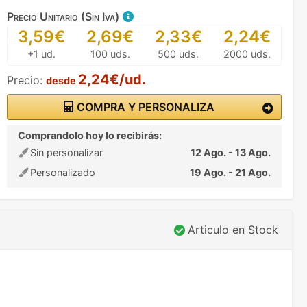
Precio Unitario (Sin Iva)
3,59€
2,69€
2,33€
2,24€
+1 ud.
100 uds.
500 uds.
2000 uds.
2,24€/ud.
Precio:
desde
COMPRA Y PERSONALIZA
Comprandolo hoy lo recibirás:
Sin personalizar
12 Ago. - 13 Ago.
Personalizado
19 Ago. - 21 Ago.
Articulo en Stock