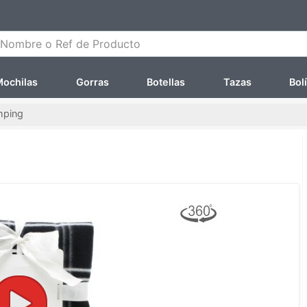
ombre o Ref de Producto
ochilas
Gorras
Botellas
Tazas
Bol
mping