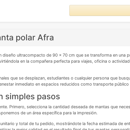
nta polar Afra
 diseño ultracompacto de 90 x 70 cm que se transforma en una pr
virtiéndola en la compañera perfecta para viajes, oficina o actividad
esionales que se desplazan, estudiantes o cualquier persona que bu
ienestar inmediato en espacios reducidos como transporte público
n simples pasos
iente. Primero, selecciona la cantidad deseada de mantas que necesi
ponemos de un área específica para la impresión.
unitario y total de tu pedido, mostrándote la fecha estimada de en
tizar la mejor calidad en el resultado final de tus mantas personal