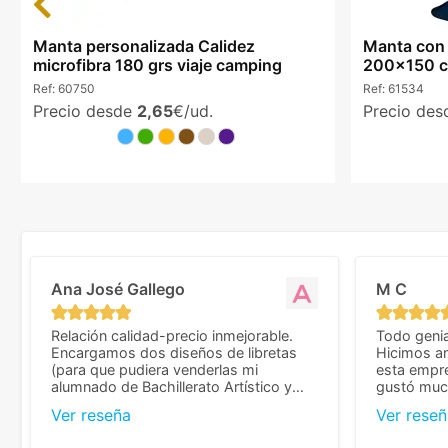
Manta personalizada Calidez
Manta con 
microfibra 180 grs viaje camping
200x150 cm
Ref:
60750
Ref:
61534
Precio desde
2,65
€/ud.
Precio de
Ana José Gallego
M C
Relación calidad-precio inmejorable.
Todo genia
Encargamos dos diseños de libretas
Hicimos an
(para que pudiera venderlas mi
esta empr
alumnado de Bachillerato Artístico y
gustó much
sacarse un dinerillo) y nos dieron el
trato muy 
Ver reseña
Ver reseñ
mejor presupuesto con diferencia, con
que valoramos mu
libretas de muy buena calidad y muy
de pedido