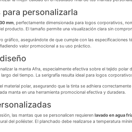
para personalizarla
x 30 mm
, perfectamente dimensionada para logos corporativos, nom
del producto. El tamaño permite una visualización clara sin compr
vo gráfico, asegurándote de que cumple con las especificaciones t
añadiendo valor promocional a su uso práctico.
 diseño
sonalizar la manta Afra, especialmente efectiva sobre el tejido polar
 largo del tiempo. La serigrafía resulta ideal para logos corporativ
l material polar, asegurando que la tinta se adhiera correctamente s
 cada manta en una herramienta promocional efectiva y duradera.
rsonalizadas
resión, las mantas que se personalicen requieren
lavado en agua frí
tural del poliéster. El planchado debe realizarse a temperatura mí