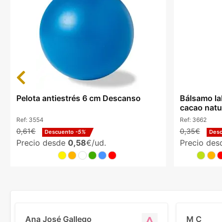
Previous
Pelota antiestrés 6 cm Descanso
Bálsamo la
cacao natu
Ref:
3554
Ref:
3662
0,61€
0,35€
Descuento
-5%
Des
Precio desde
0,58
€/ud.
Precio de
Ana José Gallego
M C