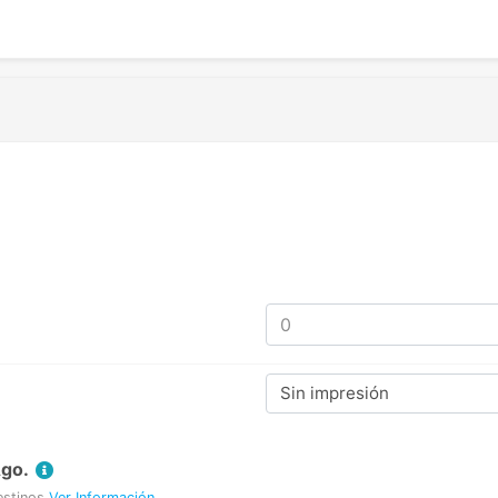
Sin impresión
Ago.
estinos
Ver Información