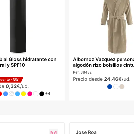
bial Gloss hidratante con
Albornoz Vazquez persona
ral y SPF10
algodón rizo bolsillos cint
Ref:
38482
Precio desde
24,46
€/ud.
cuento
-10%
sde
0,32
€/ud.
+4
Jose Roa