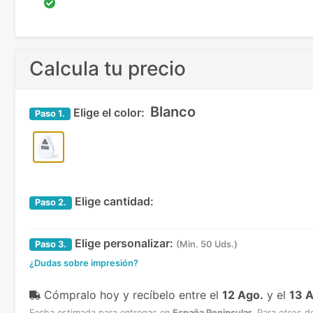
Calcula tu precio
Blanco
Elige el color:
Paso
1.
Elige cantidad:
Paso
2.
Elige personalizar:
Paso
3.
(Min. 50 Uds.)
¿Dudas sobre impresión?
Cómpralo hoy y recíbelo
entre el
12 Ago.
y el
13 
Fecha estimada para entregas en
España Peninsular
.
Para otros d