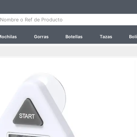
ombre o Ref de Producto
ochilas
Gorras
Botellas
Tazas
Bol