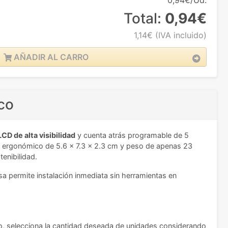
0,94€/Ud.
Total:
0,94€
1,14€
(IVA incluido)
AÑADIR AL CARRO
co
LCD de alta visibilidad
y cuenta atrás programable de 5
o ergonómico de 5.6 x 7.3 x 2.3 cm y peso de apenas 23
enibilidad.
sa permite instalación inmediata sin herramientas en
ro, selecciona la cantidad deseada de unidades considerando