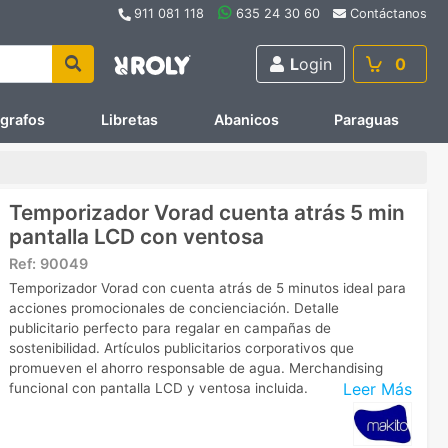
911 081 118
635 24 30 60
Contáctanos
L
ogin
0
ígrafos
Libretas
Abanicos
Paraguas
Temporizador Vorad cuenta atrás 5 min
pantalla LCD con ventosa
Ref:
90049
Temporizador Vorad con cuenta atrás de 5 minutos ideal para
acciones promocionales de concienciación. Detalle
publicitario perfecto para regalar en campañas de
sostenibilidad. Artículos publicitarios corporativos que
promueven el ahorro responsable de agua. Merchandising
Leer Más
funcional con pantalla LCD y ventosa incluida.