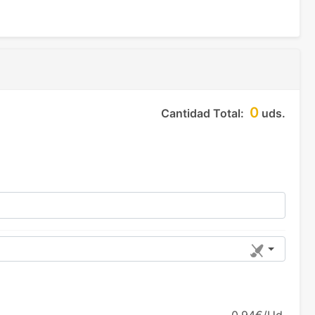
0
Cantidad Total:
uds.