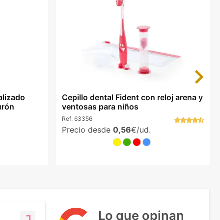
Next
lizado
Cepillo dental Fident con reloj arena y
urón
ventosas para niños
Ref:
63356
Precio desde
0,56
€/ud.
Lo que opinan