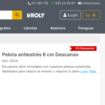
911 081 118
635 24 30 60
Contáctanos
L
ogin
0
ígrafos
Libretas
Abanicos
Paraguas
-5% Descuento
Pelota antiestrés 6 cm Descanso
Ref:
3554
Encuentra alivio inmediato con nuestras pelotas antiestrés,
Leer Más
diseñados para reducir la tensión y mejorar tu bienestar diario.