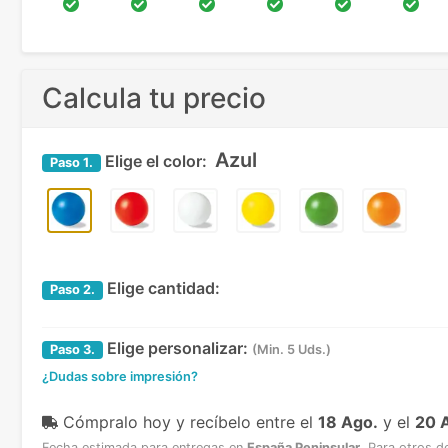
Calcula tu precio
Azul
Elige el color:
Paso
1.
Elige cantidad:
Paso
2.
Elige personalizar:
Paso
3.
(Min. 5 Uds.)
¿Dudas sobre impresión?
Cómpralo hoy y recíbelo
entre el
18 Ago.
y el
20 
Fecha estimada para entregas en
España Peninsular
.
Para otros d