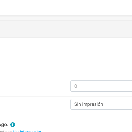
Sin impresión
Ago.
estinos
Ver Información