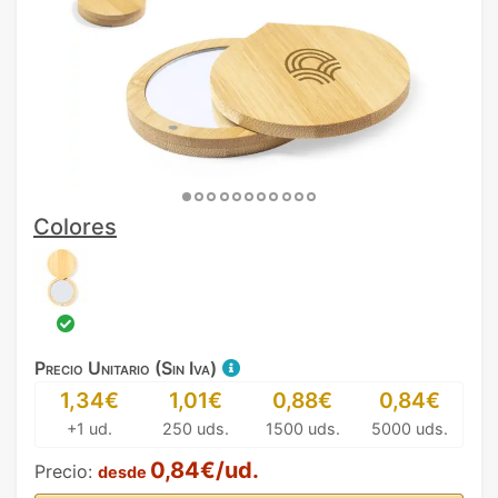
Colores
Precio Unitario (Sin Iva)
1,34€
1,01€
0,88€
0,84€
+1 ud.
250 uds.
1500 uds.
5000 uds.
0,84€/ud.
Precio:
desde