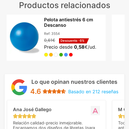
Productos relacionados
Pelota antiestrés 6 cm
Descanso
Ref:
3554
0,61€
Descuento
-5%
Precio desde
0,58
€/ud.
Lo que opinan nuestros clientes
4.6
Basado en 212 reseñas
Ana José Gallego
M C
Relación calidad-precio inmejorable.
Todo 
Encargamos dos diseños de libretas (para
anter