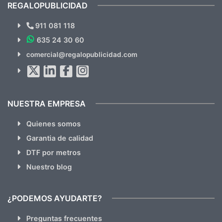
recomendables.
REGALOPUBLICIDAD
¿Quieres ver nuestras últimas
Novedades y Ofertas?
911 081 118
635 24 30 60
SUSCRÍBETE!!
comercial@regalopublicidad.com
Al suscribirte aceptas nuestras
políticas de privacidad
(No
hacemos Spam)
NUESTRA EMPRESA
Quienes somos
Garantia de calidad
DTF por metros
Nuestro blog
¿PODEMOS AYUDARTE?
Preguntas frecuentes