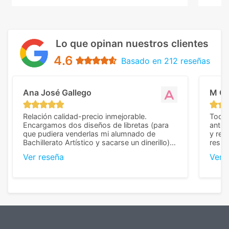
Lo que opinan nuestros clientes
4.6
Basado en 212 reseñas
Ana José Gallego
M C
Relación calidad-precio inmejorable.
Todo 
Encargamos dos diseños de libretas (para
anter
que pudiera venderlas mi alumnado de
y rep
Bachillerato Artístico y sacarse un dinerillo) y
resul
nos dieron el mejor presupuesto con
perso
Ver reseña
Ver 
diferencia, con libretas de muy buena calidad
cuand
y muy bien terminadas con la estampación
compl
en los colores pedidos. La atención al
pusie
cliente, inmejorable, respondiendo a cada
para 
duda que teníamos en el proceso. Nos
como
mandaron las miniaturas para
repet
previsualizarlas (las adjunto) y llegaron tal
todo!
cual, sin el menor problema. Totalmente