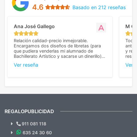
4.6
Basado en 212 reseñas
Ana José Gallego
M C
Relación calidad-precio inmejorable.
Todo 
Encargamos dos diseños de libretas (para
anter
que pudiera venderlas mi alumnado de
y rep
Bachillerato Artístico y sacarse un dinerillo) y
resul
nos dieron el mejor presupuesto con
perso
Ver reseña
Ver 
diferencia, con libretas de muy buena calidad
cuand
y muy bien terminadas con la estampación
compl
en los colores pedidos. La atención al
pusie
cliente, inmejorable, respondiendo a cada
para 
duda que teníamos en el proceso. Nos
como
mandaron las miniaturas para
repet
previsualizarlas (las adjunto) y llegaron tal
todo!
cual, sin el menor problema. Totalmente
recomendables.
REGALOPUBLICIDAD
¿Quieres ver nuestras últimas
Novedades y Ofertas?
911 081 118
635 24 30 60