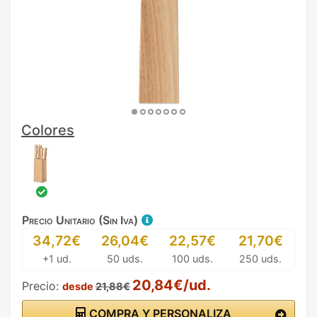
Colores
Precio Unitario (Sin Iva)
34,72€
26,04€
22,57€
21,70€
+1 ud.
50 uds.
100 uds.
250 uds.
20,84€/ud.
Precio:
desde
21,88€
COMPRA Y PERSONALIZA