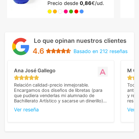
Precio desde
0,86
€/ud.
Lo que opinan nuestros clientes
4.6
Basado en 212 reseñas
Ana José Gallego
M C
Relación calidad-precio inmejorable.
Todo 
Encargamos dos diseños de libretas (para
anter
que pudiera venderlas mi alumnado de
y rep
Bachillerato Artístico y sacarse un dinerillo) y
resul
nos dieron el mejor presupuesto con
perso
Ver reseña
Ver 
diferencia, con libretas de muy buena calidad
cuand
y muy bien terminadas con la estampación
compl
en los colores pedidos. La atención al
pusie
cliente, inmejorable, respondiendo a cada
para 
duda que teníamos en el proceso. Nos
como
mandaron las miniaturas para
repet