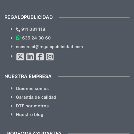
previsualizarlas (las adjunto) y llegaron tal
todo!
cual, sin el menor problema. Totalmente
recomendables.
REGALOPUBLICIDAD
¿Quieres ver nuestras últimas
Novedades y Ofertas?
911 081 118
635 24 30 60
SUSCRÍBETE!!
comercial@regalopublicidad.com
Al suscribirte aceptas nuestras
políticas de privacidad
(No
hacemos Spam)
NUESTRA EMPRESA
Quienes somos
Garantia de calidad
DTF por metros
Nuestro blog
¿PODEMOS AYUDARTE?