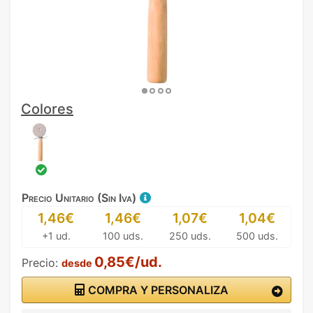
Colores
Precio Unitario (Sin Iva)
1,46€
1,46€
1,07€
1,04€
+1 ud.
100 uds.
250 uds.
500 uds.
0,85€/ud.
Precio:
desde
COMPRA Y PERSONALIZA