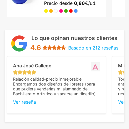
Precio desde
0,86
€/ud.
Lo que opinan nuestros clientes
4.6
Basado en 212 reseñas
Ana José Gallego
M C
Relación calidad-precio inmejorable.
Todo 
Encargamos dos diseños de libretas (para
anter
que pudiera venderlas mi alumnado de
y rep
Bachillerato Artístico y sacarse un dinerillo) y
resul
nos dieron el mejor presupuesto con
perso
Ver reseña
Ver 
diferencia, con libretas de muy buena calidad
cuand
y muy bien terminadas con la estampación
compl
en los colores pedidos. La atención al
pusie
cliente, inmejorable, respondiendo a cada
para 
duda que teníamos en el proceso. Nos
como
mandaron las miniaturas para
repet