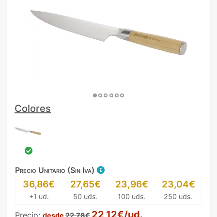
Colores
Precio Unitario (Sin Iva)
36,86€
27,65€
23,96€
23,04€
+1 ud.
50 uds.
100 uds.
250 uds.
22,12€/ud.
Precio:
desde
22,78€