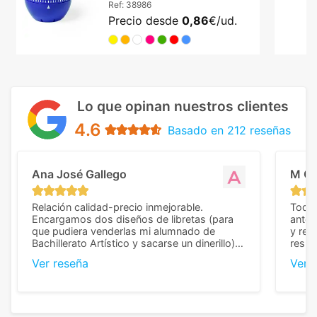
Ref:
38986
Precio desde
0,86
€/ud.
Lo que opinan nuestros clientes
4.6
Basado en 212 reseñas
Ana José Gallego
M C
Relación calidad-precio inmejorable.
Todo 
Encargamos dos diseños de libretas (para
anter
que pudiera venderlas mi alumnado de
y rep
Bachillerato Artístico y sacarse un dinerillo) y
resul
nos dieron el mejor presupuesto con
perso
Ver reseña
Ver 
diferencia, con libretas de muy buena calidad
cuand
y muy bien terminadas con la estampación
compl
en los colores pedidos. La atención al
pusie
cliente, inmejorable, respondiendo a cada
para 
duda que teníamos en el proceso. Nos
como