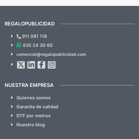
mandaron las miniaturas para
repet
previsualizarlas (las adjunto) y llegaron tal
todo!
cual, sin el menor problema. Totalmente
recomendables.
REGALOPUBLICIDAD
¿Quieres ver nuestras últimas
Novedades y Ofertas?
911 081 118
635 24 30 60
SUSCRÍBETE!!
comercial@regalopublicidad.com
Al suscribirte aceptas nuestras
políticas de privacidad
(No
hacemos Spam)
NUESTRA EMPRESA
Quienes somos
Garantia de calidad
DTF por metros
Nuestro blog