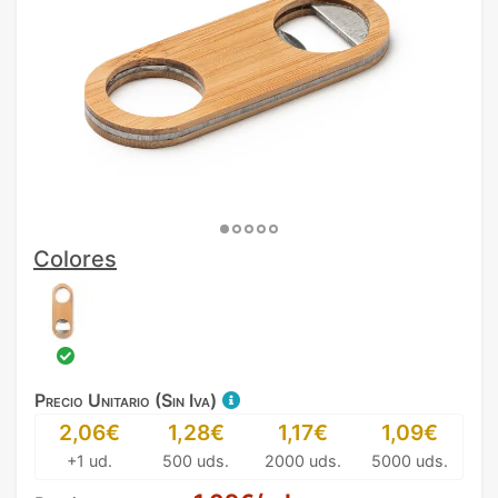
Colores
Precio Unitario (Sin Iva)
2,06€
1,28€
1,17€
1,09€
+1 ud.
500 uds.
2000 uds.
5000 uds.