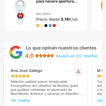
para nevera apertura
metálica resistente
Ref:
20914
Precio desde
0,18
€/ud.
Lo que opinan nuestros clientes
4.6
Basado en 212 reseñas
Ana José Gallego
M C
Relación calidad-precio inmejorable.
Todo 
Encargamos dos diseños de libretas (para
anter
que pudiera venderlas mi alumnado de
y rep
Bachillerato Artístico y sacarse un dinerillo) y
resul
nos dieron el mejor presupuesto con
perso
Ver reseña
Ver 
diferencia, con libretas de muy buena calidad
cuand
y muy bien terminadas con la estampación
compl