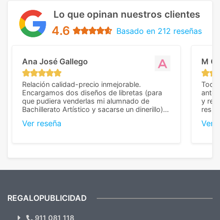
Lo que opinan nuestros clientes
4.6
Basado en 212 reseñas
Ana José Gallego
M C
Relación calidad-precio inmejorable.
Todo 
Encargamos dos diseños de libretas (para
anter
que pudiera venderlas mi alumnado de
y rep
Bachillerato Artístico y sacarse un dinerillo) y
resul
nos dieron el mejor presupuesto con
perso
Ver reseña
Ver 
diferencia, con libretas de muy buena calidad
cuand
y muy bien terminadas con la estampación
compl
en los colores pedidos. La atención al
pusie
cliente, inmejorable, respondiendo a cada
para 
duda que teníamos en el proceso. Nos
como
mandaron las miniaturas para
repet
previsualizarlas (las adjunto) y llegaron tal
todo!
cual, sin el menor problema. Totalmente
recomendables.
REGALOPUBLICIDAD
¿Quieres ver nuestras últimas
Novedades y Ofertas?
911 081 118