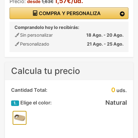
1,57€/ud.
Precio:
desde
1,63€
COMPRA Y PERSONALIZA
Comprandolo hoy lo recibirás:
Sin personalizar
18 Ago. - 20 Ago.
Personalizado
21 Ago. - 25 Ago.
Calcula tu precio
0
Cantidad Total:
uds.
Natural
Elige el color:
1.