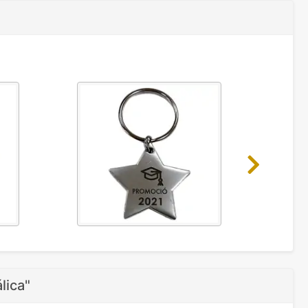
Next
lica"