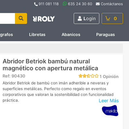
911 081 118
635 24 30 60
Contáctanos
L
ogin
0
ígrafos
Libretas
Abanicos
Paraguas
Abridor Betriok bambú natural
magnético con apertura metálica
Ref:
90430
1
Opinión
Abridor Betriok de bambú con imán adherible a neveras y
superficies metálicas. Perfecto como regalo en eventos
corporativos que valoran la sostenibilidad con funcionalidad
Leer Más
práctica.