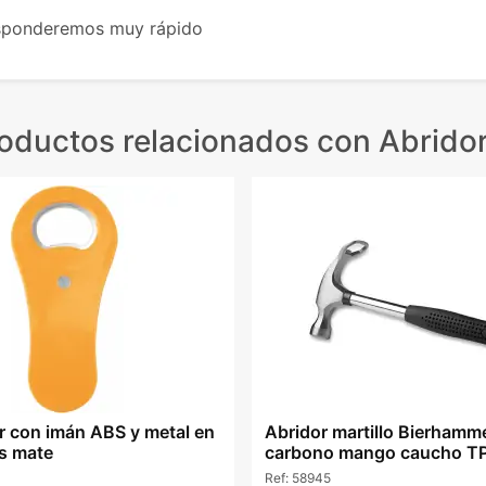
esponderemos muy rápido
oductos relacionados
con Abrido
er con imán ABS y metal en
Abridor martillo Bierhamm
es mate
carbono mango caucho TP
Ref:
58945