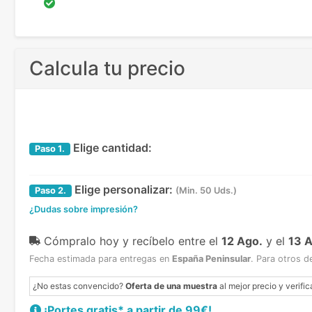
Calcula tu precio
Elige cantidad:
Paso
1.
Elige personalizar:
Paso
2.
(Min. 50 Uds.)
¿Dudas sobre impresión?
Cómpralo hoy y recíbelo
entre el
12 Ago.
y el
13 
Fecha estimada para entregas en
España Peninsular
.
Para otros d
¿No estas convencido?
Oferta de una muestra
al mejor precio y verific
¡Portes gratis* a partir de 99€!