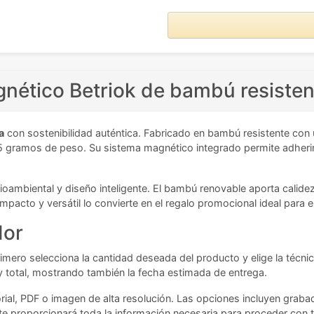
nético Betriok de bambú resisten
a
con sostenibilidad auténtica. Fabricado en bambú resistente con 
5 gramos de peso. Su sistema magnético integrado permite adheri
dioambiental y diseño inteligente. El bambú renovable aporta calid
ompacto y versátil lo convierte en el regalo promocional ideal pa
dor
Primero selecciona la cantidad deseada del producto y elige la técni
 y total, mostrando también la fecha estimada de entrega.
ial, PDF o imagen de alta resolución. Las opciones incluyen grabado
te proporcionará toda la información necesaria para proceder con 