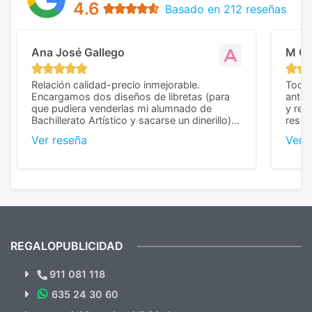
4.6
Basado en 212 reseñas
Ana José Gallego
M C
Relación calidad-precio inmejorable.
Todo 
Encargamos dos diseños de libretas (para
anter
que pudiera venderlas mi alumnado de
y rep
Bachillerato Artístico y sacarse un dinerillo) y
resul
nos dieron el mejor presupuesto con
perso
Ver reseña
Ver 
diferencia, con libretas de muy buena calidad
cuand
y muy bien terminadas con la estampación
compl
en los colores pedidos. La atención al
pusie
cliente, inmejorable, respondiendo a cada
para 
duda que teníamos en el proceso. Nos
como
mandaron las miniaturas para
repet
previsualizarlas (las adjunto) y llegaron tal
todo!
cual, sin el menor problema. Totalmente
recomendables.
REGALOPUBLICIDAD
¿Quieres ver nuestras últimas
Novedades y Ofertas?
911 081 118
635 24 30 60
SUSCRÍBETE!!