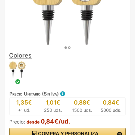
Colores
Precio Unitario (Sin Iva)
1,35€
1,01€
0,88€
0,84€
+1 ud.
250 uds.
1500 uds.
5000 uds.
0,84€/ud.
Precio:
desde
COMPRA Y PERSONALIZA