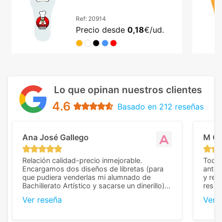
metálica resistente
Ref:
20914
Precio desde
0,18
€/ud.
Lo que opinan nuestros clientes
4.6
Basado en 212 reseñas
Ana José Gallego
M C
Relación calidad-precio inmejorable.
Todo 
Encargamos dos diseños de libretas (para
anter
que pudiera venderlas mi alumnado de
y rep
Bachillerato Artístico y sacarse un dinerillo) y
resul
nos dieron el mejor presupuesto con
perso
Ver reseña
Ver 
diferencia, con libretas de muy buena calidad
cuand
y muy bien terminadas con la estampación
compl
en los colores pedidos. La atención al
pusie