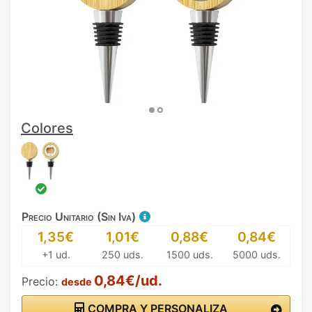
Colores
Precio Unitario (Sin Iva)
1,35€
1,01€
0,88€
0,84€
+1 ud.
250 uds.
1500 uds.
5000 uds.
0,84€/ud.
Precio:
desde
COMPRA Y PERSONALIZA