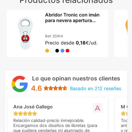
Productos relacionados
Abridor Tronic con imán
para nevera apertura
metálica resistente
Ref:
20914
Precio desde
0,18
€/ud.
Lo que opinan nuestros clientes
4.6
Basado en 212 reseñas
Ana José Gallego
M C
Relación calidad-precio inmejorable.
Todo 
Encargamos dos diseños de libretas (para
anter
que pudiera venderlas mi alumnado de
y rep