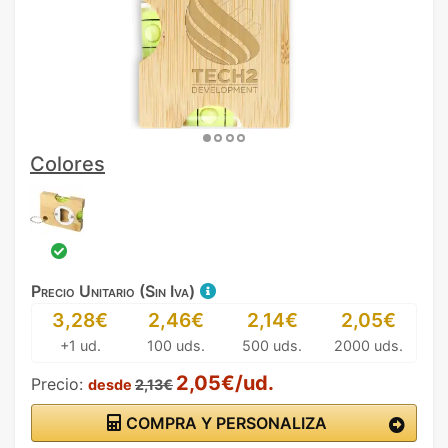
Colores
Precio Unitario (Sin Iva)
3,28€
2,46€
2,14€
2,05€
+1 ud.
100 uds.
500 uds.
2000 uds.
2,05€/ud.
Precio:
desde
2,13€
COMPRA Y PERSONALIZA