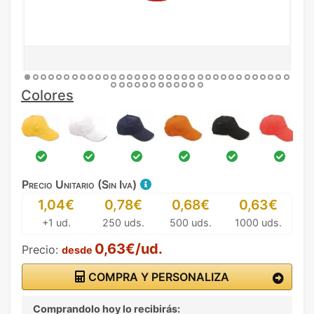
Colores
Precio Unitario (Sin Iva)
1,04€
0,78€
0,68€
0,63€
+1 ud.
250 uds.
500 uds.
1000 uds.
0,63€/ud.
Precio:
desde
COMPRA Y PERSONALIZA
Comprandolo hoy lo recibirás: