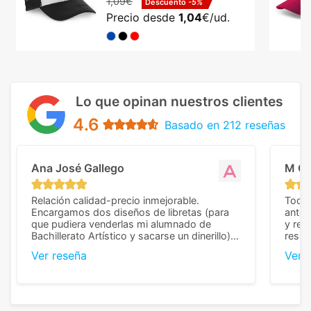
1,09€
Descuento
-5%
Precio desde
1,04
€/ud.
Lo que opinan nuestros clientes
4.6
Basado en 212 reseñas
Ana José Gallego
M C
Relación calidad-precio inmejorable.
Todo 
Encargamos dos diseños de libretas (para
anter
que pudiera venderlas mi alumnado de
y rep
Bachillerato Artístico y sacarse un dinerillo) y
resul
nos dieron el mejor presupuesto con
perso
Ver reseña
Ver 
diferencia, con libretas de muy buena calidad
cuand
y muy bien terminadas con la estampación
compl
en los colores pedidos. La atención al
pusie
cliente, inmejorable, respondiendo a cada
para 
duda que teníamos en el proceso. Nos
como