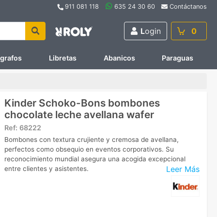
911 081 118
635 24 30 60
Contáctanos
L
ogin
0
ígrafos
Libretas
Abanicos
Paraguas
Kinder Schoko-Bons bombones
chocolate leche avellana wafer
Ref:
68222
Bombones con textura crujiente y cremosa de avellana,
perfectos como obsequio en eventos corporativos. Su
reconocimiento mundial asegura una acogida excepcional
Leer Más
entre clientes y asistentes.