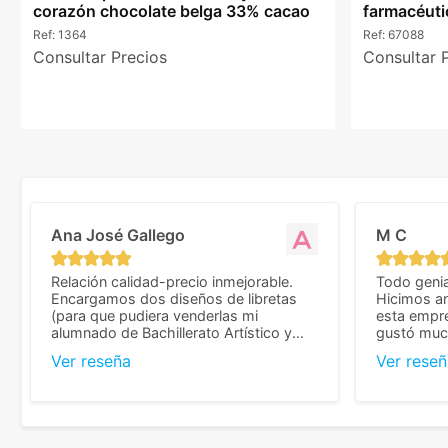
corazón chocolate belga 33% cacao
farmacéuti
Ref:
1364
Ref:
67088
Consultar Precios
Consultar 
Ana José Gallego
M C
Relación calidad-precio inmejorable.
Todo genia
Encargamos dos diseños de libretas
Hicimos an
(para que pudiera venderlas mi
esta empr
alumnado de Bachillerato Artístico y
gustó much
sacarse un dinerillo) y nos dieron el
trato muy 
Ver reseña
Ver reseñ
mejor presupuesto con diferencia, con
que valoramos mu
libretas de muy buena calidad y muy
de pedido
bien terminadas con la estampación en
diseñar. 
los colores pedidos. La atención al
facilidades
cliente, inmejorable, respondiendo a
mandarnos 