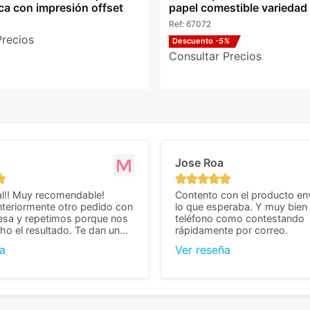
ca con impresión offset
papel comestible variedad
Ref:
67072
Precios
Descuento
-5%
Consultar Precios
Jose Roa
l!! Muy recomendable!
Contento con el producto en
teriormente otro pedido con
lo que esperaba. Y muy bien 
esa y repetimos porque nos
teléfono como contestando
o el resultado. Te dan un
rápidamente por correo.
agradable y personal, cosa
a
Ver reseña
cho cuando se trata
s algo complicados de
También nos pusieron muchas
 desde el inicio para
el pedido fuera de España,