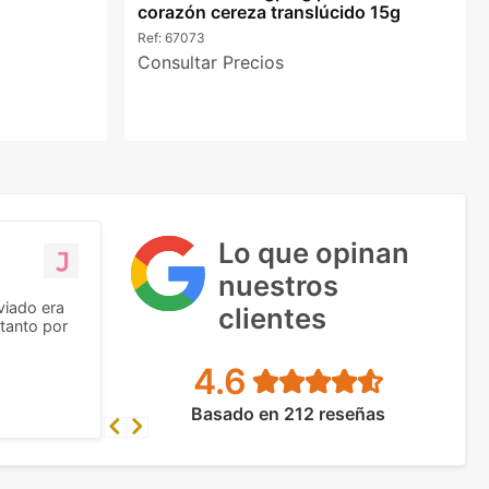
corazón cereza translúcido 15g
Ref:
67073
Consultar Precios
Lo que opinan
nuestros
viado era
clientes
tanto por
4.6
Basado en 212 reseñas
Previous
Next