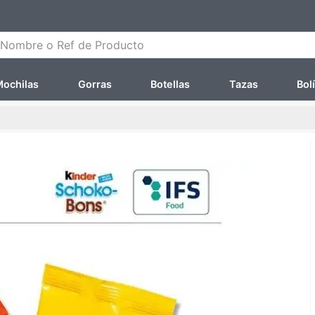
ombre o Ref de Producto
ochilas
Gorras
Botellas
Tazas
Bol