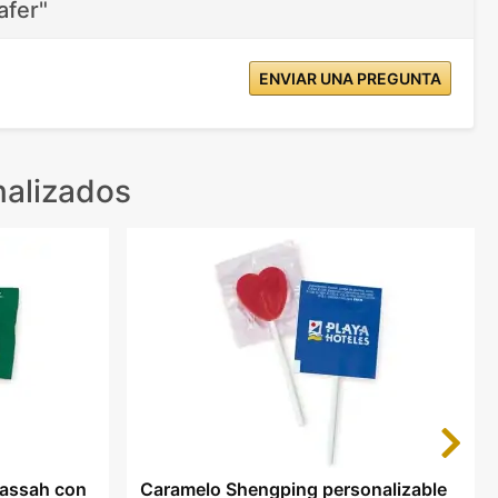
afer"
ENVIAR UNA PREGUNTA
nalizados
Next
Massah con
Caramelo Shengping personalizable