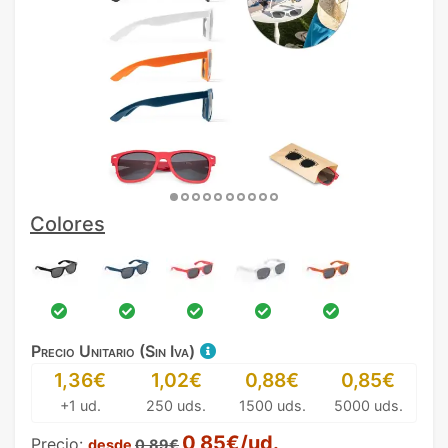
Colores
Precio Unitario (Sin Iva)
1,36€
1,02€
0,88€
0,85€
+1 ud.
250 uds.
1500 uds.
5000 uds.
0,85€/ud.
Precio:
desde
0,89€