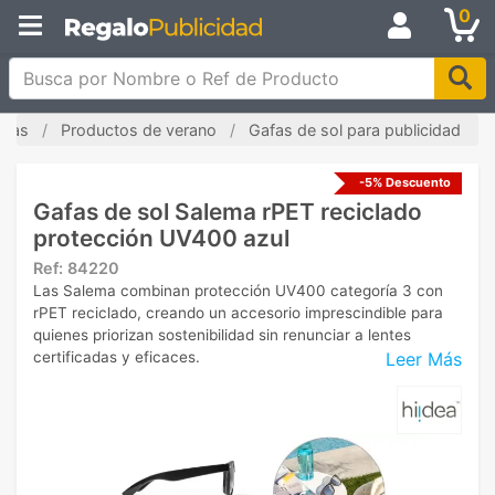
0
Busca por Nombre o Ref de Producto
adas
Productos de verano
Gafas de sol para publicidad
-5% Descuento
Gafas de sol Salema rPET reciclado
protección UV400 azul
Ref:
84220
Las Salema combinan protección UV400 categoría 3 con
rPET reciclado, creando un accesorio imprescindible para
quienes priorizan sostenibilidad sin renunciar a lentes
Leer Más
certificadas y eficaces.