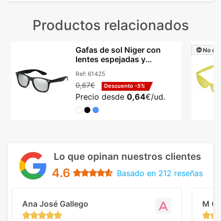
Productos relacionados
Gafas de sol Niger con
No dis
lentes espejadas y
protección UV400
Ref:
61425
0,67€
Descuento
-5%
Precio desde
0,64
€/ud.
Lo que opinan nuestros clientes
4.6
Basado en 212 reseñas
Ana José Gallego
M C