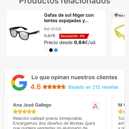
Productos relacionados
Gafas de sol Niger con
No dis
lentes espejadas y
protección UV400
Ref:
61425
0,67€
Descuento
-5%
Precio desde
0,64
€/ud.
Lo que opinan nuestros clientes
4.6
Basado en 212 reseñas
Ana José Gallego
M C
Relación calidad-precio inmejorable.
Todo 
Encargamos dos diseños de libretas (para
anter
que pudiera venderlas mi alumnado de
y rep