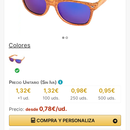
Colores
Precio Unitario (Sin Iva)
1,32€
1,32€
0,98€
0,95€
+1 ud.
100 uds.
250 uds.
500 uds.
0,78€/ud.
Precio:
desde
COMPRA Y PERSONALIZA