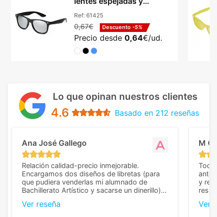
lentes espejadas y
protección UV400
Ref:
61425
0,67€
Descuento
-5%
Precio desde
0,64
€/ud.
Lo que opinan nuestros clientes
4.6
Basado en 212 reseñas
Ana José Gallego
M C
Relación calidad-precio inmejorable.
Todo 
Encargamos dos diseños de libretas (para
anter
que pudiera venderlas mi alumnado de
y rep
Bachillerato Artístico y sacarse un dinerillo) y
resul
nos dieron el mejor presupuesto con
perso
Ver reseña
Ver 
diferencia, con libretas de muy buena calidad
cuand
y muy bien terminadas con la estampación
compl