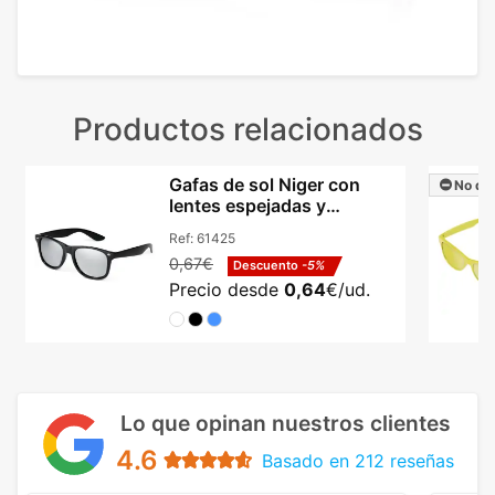
Productos relacionados
Gafas de sol Niger con
No dis
lentes espejadas y
protección UV400
Ref:
61425
0,67€
Descuento
-5%
Precio desde
0,64
€/ud.
Lo que opinan nuestros clientes
4.6
Basado en 212 reseñas