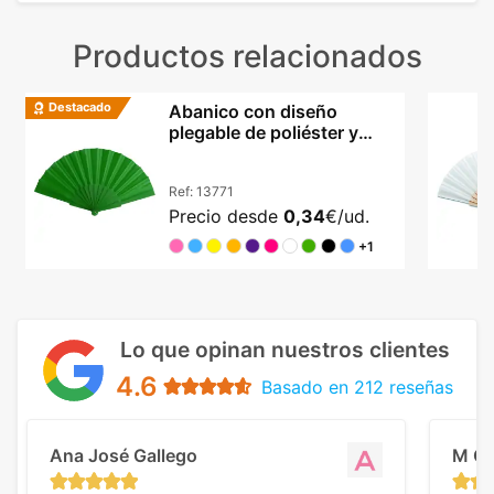
Productos relacionados
Destacado
Abanico con diseño
plegable de poliéster y
varillas PP en colores
Ref:
13771
Precio desde
0,34
€/ud.
+1
Lo que opinan nuestros clientes
4.6
Basado en 212 reseñas
Ana José Gallego
M C