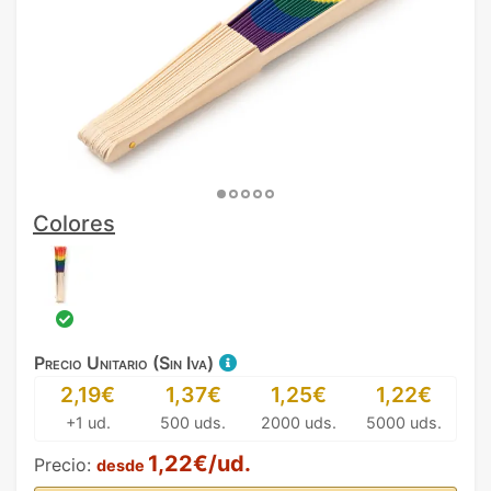
Colores
Precio Unitario (Sin Iva)
2,19€
1,37€
1,25€
1,22€
+1 ud.
500 uds.
2000 uds.
5000 uds.
1,22€/ud.
Precio:
desde