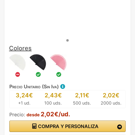
Colores
Precio Unitario (Sin Iva)
3,24€
2,43€
2,11€
2,02€
+1 ud.
100 uds.
500 uds.
2000 uds.
2,02€/ud.
Precio:
desde
COMPRA Y PERSONALIZA