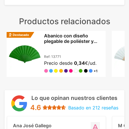
Productos relacionados
Destacado
Abanico con diseño
plegable de poliéster y
varillas PP en colores
Ref:
13771
Precio desde
0,34
€/ud.
+1
Lo que opinan nuestros clientes
4.6
Basado en 212 reseñas
Ana José Gallego
M C