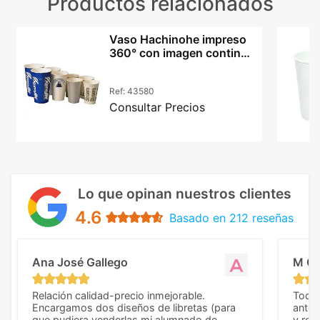
Productos relacionados
Vaso Hachinohe impreso
360° con imagen continua
y pajita 450ml PP
Ref:
43580
Consultar Precios
Lo que opinan nuestros clientes
4.6
Basado en 212 reseñas
Ana José Gallego
M C
Relación calidad-precio inmejorable.
Todo 
Encargamos dos diseños de libretas (para
anter
que pudiera venderlas mi alumnado de
y rep