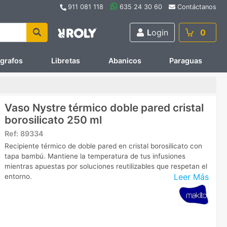
911 081 118
635 24 30 60
Contáctanos
L
ogin
0
ígrafos
Libretas
Abanicos
Paraguas
Vaso Nystre térmico doble pared cristal
borosilicato 250 ml
Ref:
89334
Recipiente térmico de doble pared en cristal borosilicato con
tapa bambú. Mantiene la temperatura de tus infusiones
mientras apuestas por soluciones reutilizables que respetan el
Leer Más
entorno.