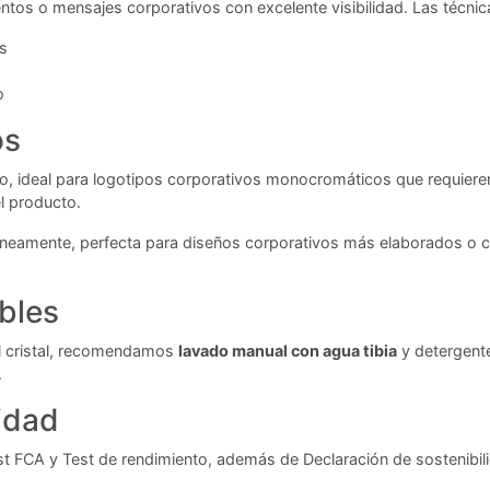
tos o mensajes corporativos con excelente visibilidad. Las técnica
s
o
os
, ideal para logotipos corporativos monocromáticos que requieren p
el producto.
táneamente, perfecta para diseños corporativos más elaborados o c
bles
del cristal, recomendamos
lavado manual con agua tibia
y detergente
.
idad
st FCA y Test de rendimiento, además de Declaración de sostenibi