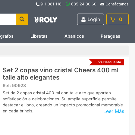
911 081 118
635 24 30 60
Contáctanos
L
ogin
0
ígrafos
Libretas
Abanicos
Paraguas
-5% Descuento
Set 2 copas vino cristal Cheers 400 ml
talle alto elegantes
Ref:
90928
Set de 2 copas cristal 400 ml con talle alto que aportan
sofisticación a celebraciones. Su amplia superficie permite
destacar el logo, creando un impacto promocional memorable
Leer Más
en cada brindis.