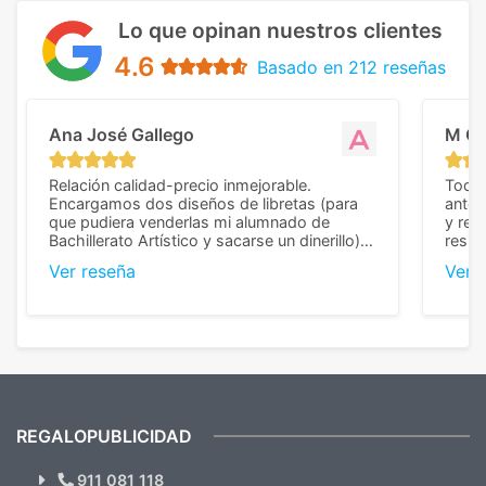
Lo que opinan nuestros clientes
4.6
Basado en 212 reseñas
Ana José Gallego
M C
Relación calidad-precio inmejorable.
Todo 
Encargamos dos diseños de libretas (para
anter
que pudiera venderlas mi alumnado de
y rep
Bachillerato Artístico y sacarse un dinerillo) y
resul
nos dieron el mejor presupuesto con
perso
Ver reseña
Ver 
diferencia, con libretas de muy buena calidad
cuand
y muy bien terminadas con la estampación
compl
en los colores pedidos. La atención al
pusie
cliente, inmejorable, respondiendo a cada
para 
duda que teníamos en el proceso. Nos
como
mandaron las miniaturas para
repet
previsualizarlas (las adjunto) y llegaron tal
todo!
cual, sin el menor problema. Totalmente
recomendables.
REGALOPUBLICIDAD
¿Quieres ver nuestras últimas
Novedades y Ofertas?
911 081 118