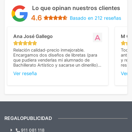
Lo que opinan nuestros clientes
4.6
Basado en 212 reseñas
Ana José Gallego
M C
Relación calidad-precio inmejorable.
Todo 
Encargamos dos diseños de libretas (para
anter
que pudiera venderlas mi alumnado de
y rep
Bachillerato Artístico y sacarse un dinerillo) y
resul
nos dieron el mejor presupuesto con
perso
Ver reseña
Ver 
diferencia, con libretas de muy buena calidad
cuand
y muy bien terminadas con la estampación
compl
en los colores pedidos. La atención al
pusie
cliente, inmejorable, respondiendo a cada
para 
duda que teníamos en el proceso. Nos
como
mandaron las miniaturas para
repet
previsualizarlas (las adjunto) y llegaron tal
todo!
cual, sin el menor problema. Totalmente
recomendables.
REGALOPUBLICIDAD
¿Quieres ver nuestras últimas
Novedades y Ofertas?
911 081 118