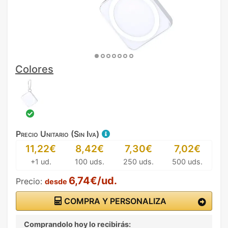
Colores
Precio Unitario (Sin Iva)
11,22€
8,42€
7,30€
7,02€
+1 ud.
100 uds.
250 uds.
500 uds.
6,74€/ud.
Precio:
desde
COMPRA Y PERSONALIZA
Comprandolo hoy lo recibirás: