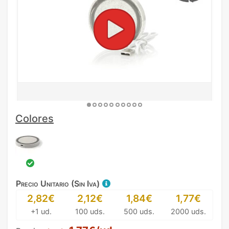
Colores
Precio Unitario (Sin Iva)
2,82€
2,12€
1,84€
1,77€
+1 ud.
100 uds.
500 uds.
2000 uds.