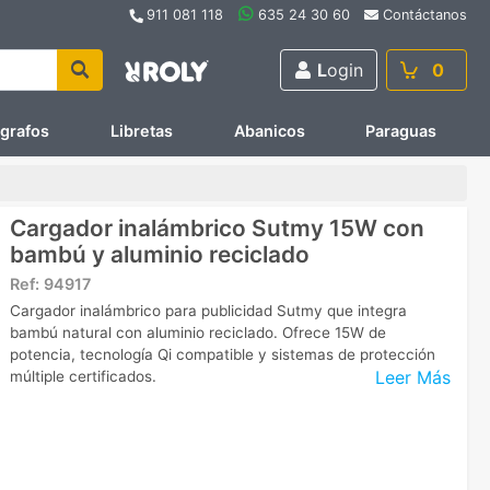
911 081 118
635 24 30 60
Contáctanos
L
ogin
0
ígrafos
Libretas
Abanicos
Paraguas
Cargador inalámbrico Sutmy 15W con
bambú y aluminio reciclado
Ref:
94917
Cargador inalámbrico para publicidad Sutmy que integra
bambú natural con aluminio reciclado. Ofrece 15W de
potencia, tecnología Qi compatible y sistemas de protección
Leer Más
múltiple certificados.