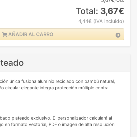
3,67€/Ud.
Total:
3,67€
4,44€
(IVA incluido)
AÑADIR AL CARRO
ateado
ión única fusiona aluminio reciclado con bambú natural,
ircular elegante integra protección múltiple contra
bado plateado exclusivo. El personalizador calculará al
go en formato vectorial, PDF o imagen de alta resolución