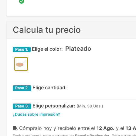
Calcula tu precio
Plateado
Elige el color:
Paso
1.
Elige cantidad:
Paso
2.
Elige personalizar:
Paso
3.
(Min. 50 Uds.)
¿Dudas sobre impresión?
Cómpralo hoy y recíbelo
entre el
12 Ago.
y el
13 
Fecha estimada para entregas en
España Peninsular
.
Para otros d