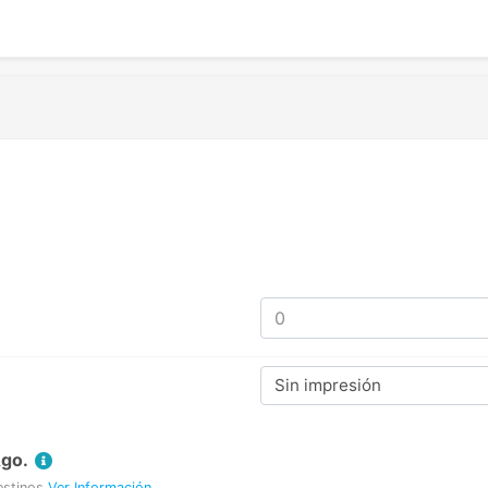
Sin impresión
Ago.
estinos
Ver Información