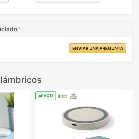
iclado"
ENVIAR UNA PREGUNTA
alámbricos
ECO