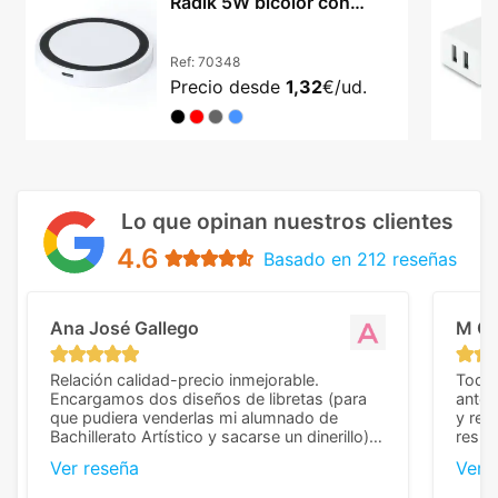
Radik 5W bicolor con
indicador LED
Ref:
70348
Precio desde
1,32
€/ud.
Lo que opinan nuestros clientes
4.6
Basado en 212 reseñas
Ana José Gallego
M C
Relación calidad-precio inmejorable.
Todo 
Encargamos dos diseños de libretas (para
anter
que pudiera venderlas mi alumnado de
y rep
Bachillerato Artístico y sacarse un dinerillo) y
resul
nos dieron el mejor presupuesto con
perso
Ver reseña
Ver 
diferencia, con libretas de muy buena calidad
cuand
y muy bien terminadas con la estampación
compl