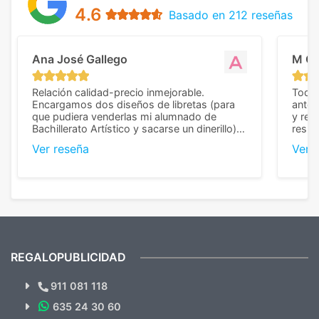
4.6
Basado en 212 reseñas
Ana José Gallego
M C
Relación calidad-precio inmejorable.
Todo 
Encargamos dos diseños de libretas (para
anter
que pudiera venderlas mi alumnado de
y rep
Bachillerato Artístico y sacarse un dinerillo) y
resul
nos dieron el mejor presupuesto con
perso
Ver reseña
Ver 
diferencia, con libretas de muy buena calidad
cuand
y muy bien terminadas con la estampación
compl
en los colores pedidos. La atención al
pusie
cliente, inmejorable, respondiendo a cada
para 
duda que teníamos en el proceso. Nos
como
mandaron las miniaturas para
repet
previsualizarlas (las adjunto) y llegaron tal
todo!
cual, sin el menor problema. Totalmente
recomendables.
REGALOPUBLICIDAD
¿Quieres ver nuestras últimas
Novedades y Ofertas?
911 081 118
635 24 30 60
SUSCRÍBETE!!