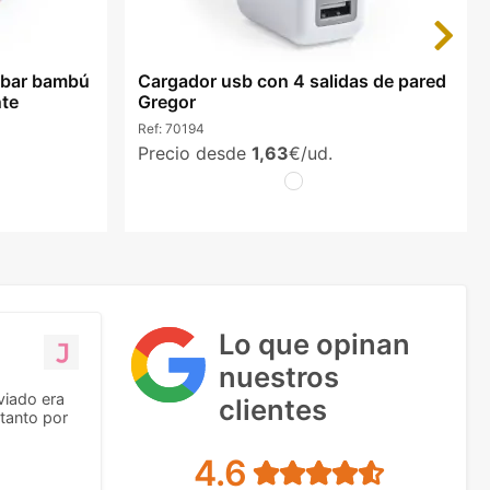
Next
mbar bambú
Cargador usb con 4 salidas de pared
nte
Gregor
Ref:
70194
Precio desde
1,63
€/ud.
Lo que opinan
nuestros
viado era
clientes
tanto por
4.6