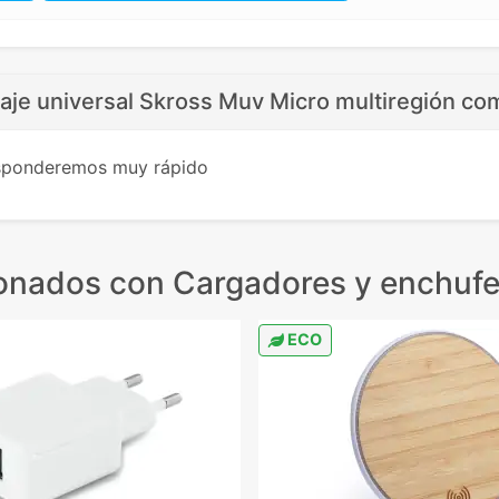
iaje universal Skross Muv Micro multiregión co
esponderemos muy rápido
ionados
con Cargadores y enchufe
ECO