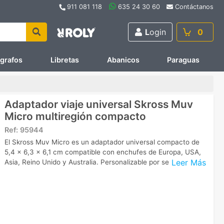
911 081 118
635 24 30 60
Contáctanos
L
ogin
0
ígrafos
Libretas
Abanicos
Paraguas
Adaptador viaje universal Skross Muv
Micro multiregión compacto
Ref:
95944
El Skross Muv Micro es un adaptador universal compacto de
5,4 x 6,3 x 6,1 cm compatible con enchufes de Europa, USA,
Leer Más
Asia, Reino Unido y Australia. Personalizable por serigrafía.