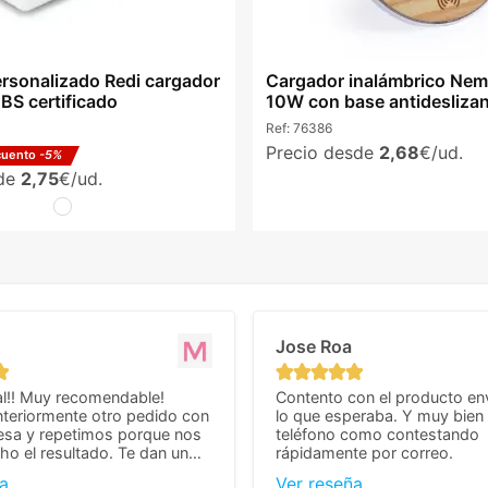
rsonalizado Redi cargador
Cargador inalámbrico Ne
BS certificado
10W con base antidesliza
Ref:
76386
Precio desde
2,68
€/ud.
cuento
-5%
sde
2,75
€/ud.
Jose Roa
l!! Muy recomendable!
Contento con el producto en
teriormente otro pedido con
lo que esperaba. Y muy bien 
esa y repetimos porque nos
teléfono como contestando
o el resultado. Te dan un
rápidamente por correo.
agradable y personal, cosa
a
Ver reseña