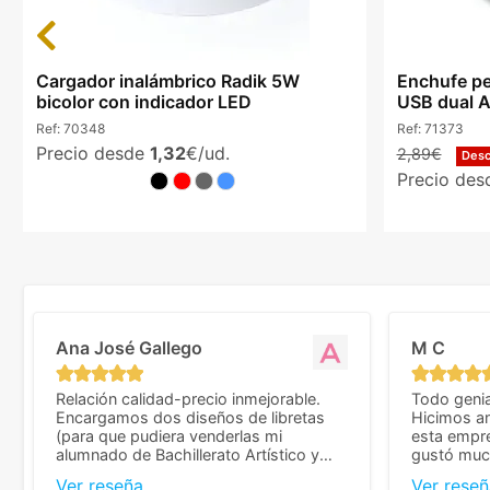
Previous
Cargador inalámbrico Radik 5W
Enchufe pe
bicolor con indicador LED
USB dual A
Ref:
70348
Ref:
71373
Precio desde
1,32
€/ud.
2,89€
Des
Precio de
Ana José Gallego
M C
Relación calidad-precio inmejorable.
Todo genia
Encargamos dos diseños de libretas
Hicimos an
(para que pudiera venderlas mi
esta empr
alumnado de Bachillerato Artístico y
gustó much
sacarse un dinerillo) y nos dieron el
trato muy 
Ver reseña
Ver reseñ