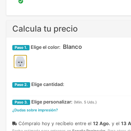
Calcula tu precio
Blanco
Elige el color:
Paso
1.
Elige cantidad:
Paso
2.
Elige personalizar:
Paso
3.
(Min. 5 Uds.)
¿Dudas sobre impresión?
Cómpralo hoy y recíbelo
entre el
12 Ago.
y el
13 
Fecha estimada para entregas en
España Peninsular
.
Para otros d