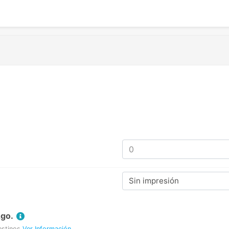
Sin impresión
Ago.
estinos
Ver Información