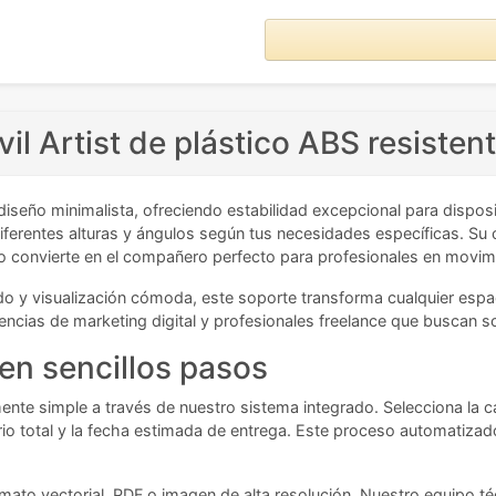
l Artist de plástico ABS resisten
iseño minimalista, ofreciendo estabilidad excepcional para disposi
iferentes alturas y ángulos según tus necesidades específicas. Su 
lo convierte en el compañero perfecto para profesionales en movim
do y visualización cómoda, este soporte transforma cualquier espaci
ncias de marketing digital y profesionales freelance que buscan sol
en sencillos pasos
mente simple a través de nuestro sistema integrado. Selecciona la 
ario total y la fecha estimada de entrega. Este proceso automatizado
rmato vectorial, PDF o imagen de alta resolución. Nuestro equipo t