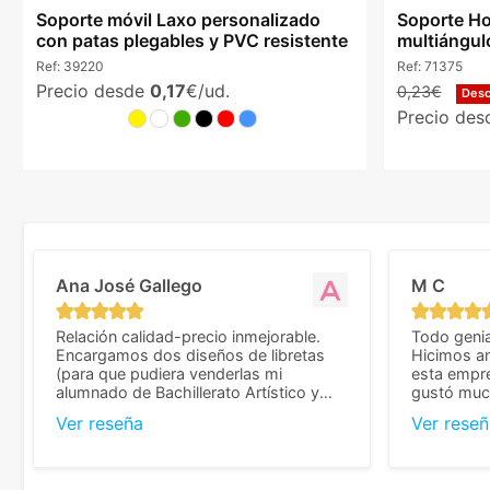
Soporte móvil Laxo personalizado
Soporte Ho
con patas plegables y PVC resistente
multiángul
Ref:
39220
Ref:
71375
Precio desde
0,17
€/ud.
0,23€
Des
Precio de
Ana José Gallego
M C
Relación calidad-precio inmejorable.
Todo genia
Encargamos dos diseños de libretas
Hicimos an
(para que pudiera venderlas mi
esta empr
alumnado de Bachillerato Artístico y
gustó much
sacarse un dinerillo) y nos dieron el
trato muy 
Ver reseña
Ver reseñ
mejor presupuesto con diferencia, con
que valoramos mu
libretas de muy buena calidad y muy
de pedido
bien terminadas con la estampación en
diseñar. 
los colores pedidos. La atención al
facilidades