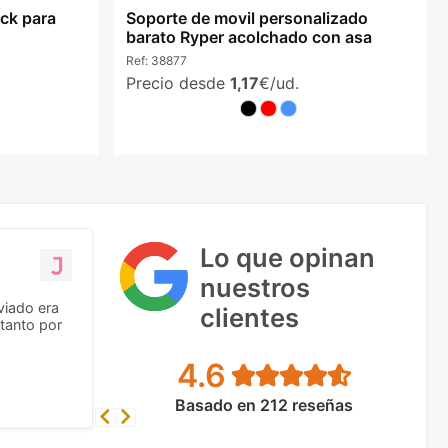
ick para
Soporte de movil personalizado
barato Ryper acolchado con asa
Ref:
38877
Precio desde
1,17
€/ud.
Lo que opinan
nuestros
viado era
clientes
tanto por
4.6
Basado en 212 reseñas
Previous
Next