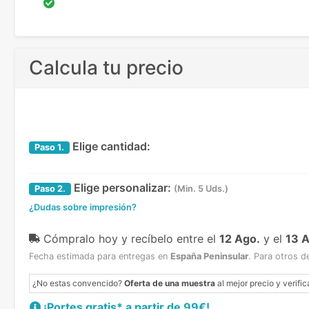
Calcula tu precio
Elige cantidad:
Paso
1.
Elige personalizar:
Paso
2.
(Min. 5 Uds.)
¿Dudas sobre impresión?
Cómpralo hoy y recíbelo
entre el
12 Ago.
y el
13 
Fecha estimada para entregas en
España Peninsular
.
Para otros d
¿No estas convencido?
Oferta de una muestra
al mejor precio y verific
¡Portes gratis* a partir de 99€!