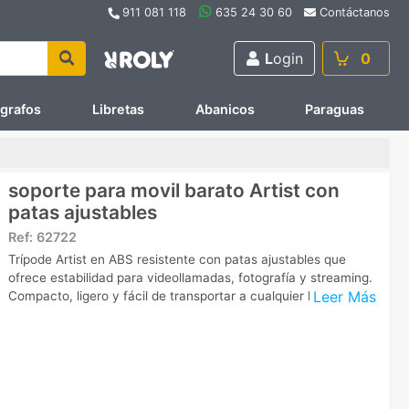
911 081 118
635 24 30 60
Contáctanos
L
ogin
0
ígrafos
Libretas
Abanicos
Paraguas
soporte para movil barato Artist con
patas ajustables
Ref:
62722
Trípode Artist en ABS resistente con patas ajustables que
ofrece estabilidad para videollamadas, fotografía y streaming.
Leer Más
Compacto, ligero y fácil de transportar a cualquier lugar.