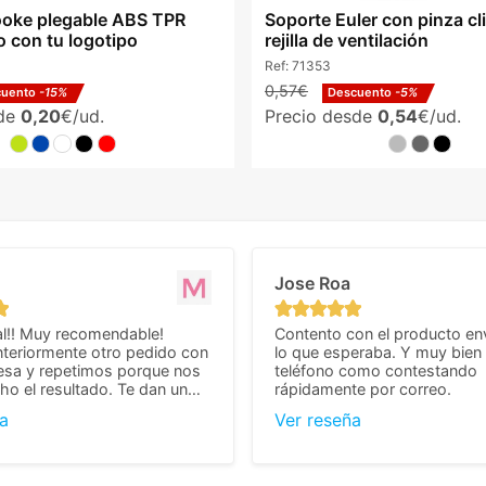
oke plegable ABS TPR
Soporte Euler con pinza cl
o con tu logotipo
rejilla de ventilación
Ref:
71353
0,57€
cuento
-15%
Descuento
-5%
sde
0,20
€/ud.
Precio desde
0,54
€/ud.
Jose Roa
l!! Muy recomendable!
Contento con el producto en
teriormente otro pedido con
lo que esperaba. Y muy bien 
esa y repetimos porque nos
teléfono como contestando
o el resultado. Te dan un
rápidamente por correo.
agradable y personal, cosa
a
Ver reseña
cho cuando se trata
s algo complicados de
También nos pusieron muchas
 desde el inicio para