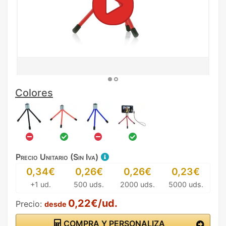
Colores
Precio Unitario (Sin Iva)
0,34€
0,26€
0,26€
0,23€
+1 ud.
500 uds.
2000 uds.
5000 uds.
0,22€/ud.
Precio:
desde
COMPRA Y PERSONALIZA