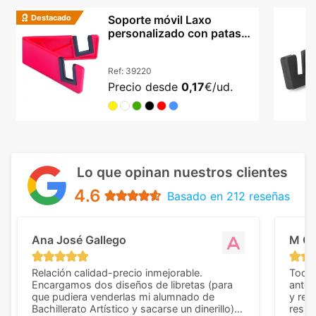
Destacado
Soporte móvil Laxo
personalizado con patas
plegables y PVC resistente
Ref:
39220
Precio desde
0,17
€/ud.
Lo que opinan nuestros clientes
4.6
Basado en 212 reseñas
Ana José Gallego
M C
Relación calidad-precio inmejorable.
Todo 
Encargamos dos diseños de libretas (para
anter
que pudiera venderlas mi alumnado de
y rep
Bachillerato Artístico y sacarse un dinerillo) y
resul