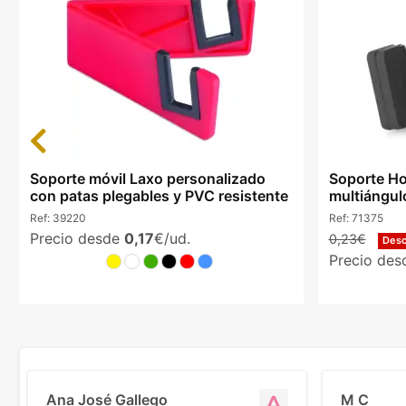
Previous
Soporte móvil Laxo personalizado
Soporte Ho
con patas plegables y PVC resistente
multiángul
Ref:
39220
Ref:
71375
Precio desde
0,17
€/ud.
0,23€
Des
Precio de
Ana José Gallego
M C