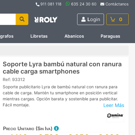
911 081 118
635 24 30 60
Contáctanos
L
ogin
0
ígrafos
Libretas
Abanicos
Paraguas
Soporte Lyra bambú natural con ranura
cable carga smartphones
Ref:
93312
Soporte publicitario Lyra de bambú natural con ranura para
cable de carga. Mantén tu smartphone en posición vertical
mientras cargas. Opción barata y sostenible para publicitar.
Leer Más
Fácil montaje.
Precio Unitario (Sin Iva)