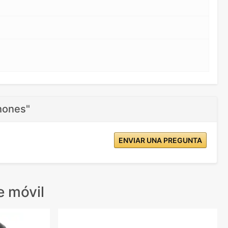
hones"
ENVIAR UNA PREGUNTA
 móvil