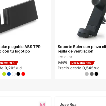
oke plegable ABS TPR
Soporte Euler con pinza cl
o con tu logotipo
rejilla de ventilación
Ref:
71353
0,57€
cuento
-15%
Descuento
-5%
sde
0,20
€/ud.
Precio desde
0,54
€/ud.
Jose Roa