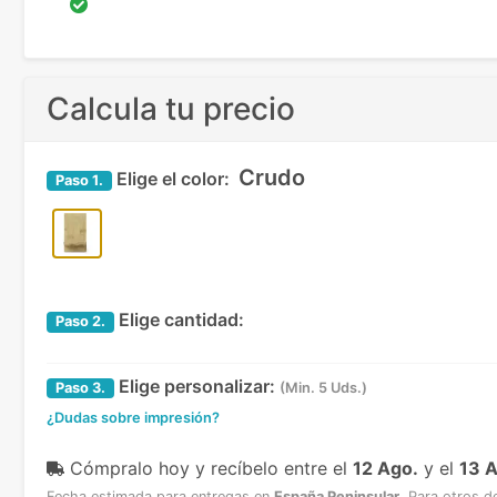
Calcula tu precio
Crudo
Elige el color:
Paso
1.
Elige cantidad:
Paso
2.
Elige personalizar:
Paso
3.
(Min. 5 Uds.)
¿Dudas sobre impresión?
Cómpralo hoy y recíbelo
entre el
12 Ago.
y el
13 
Fecha estimada para entregas en
España Peninsular
.
Para otros d