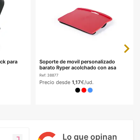
Next
ick para
Soporte de movil personalizado
barato Ryper acolchado con asa
Ref:
38877
Precio desde
1,17
€/ud.
Lo que opinan