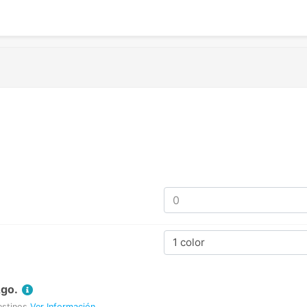
1 color
Ago.
estinos
Ver Información