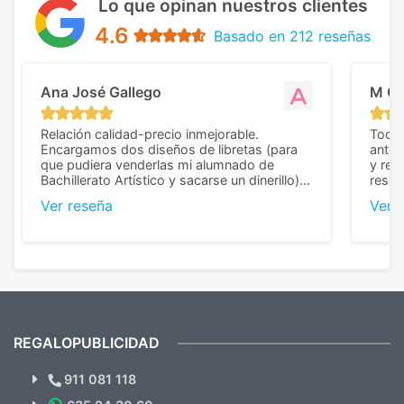
Lo que opinan nuestros clientes
4.6
Basado en 212 reseñas
Ana José Gallego
M C
Relación calidad-precio inmejorable.
Todo 
Encargamos dos diseños de libretas (para
anter
que pudiera venderlas mi alumnado de
y rep
Bachillerato Artístico y sacarse un dinerillo) y
resul
nos dieron el mejor presupuesto con
perso
Ver reseña
Ver 
diferencia, con libretas de muy buena calidad
cuand
y muy bien terminadas con la estampación
compl
en los colores pedidos. La atención al
pusie
cliente, inmejorable, respondiendo a cada
para 
duda que teníamos en el proceso. Nos
como
mandaron las miniaturas para
repet
previsualizarlas (las adjunto) y llegaron tal
todo!
cual, sin el menor problema. Totalmente
recomendables.
REGALOPUBLICIDAD
¿Quieres ver nuestras últimas
Novedades y Ofertas?
911 081 118