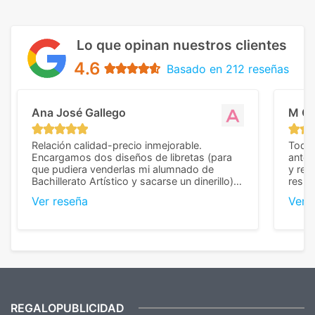
Lo que opinan nuestros clientes
4.6
Basado en 212 reseñas
Ana José Gallego
M C
Relación calidad-precio inmejorable.
Todo 
Encargamos dos diseños de libretas (para
anter
que pudiera venderlas mi alumnado de
y rep
Bachillerato Artístico y sacarse un dinerillo) y
resul
nos dieron el mejor presupuesto con
perso
Ver reseña
Ver 
diferencia, con libretas de muy buena calidad
cuand
y muy bien terminadas con la estampación
compl
en los colores pedidos. La atención al
pusie
cliente, inmejorable, respondiendo a cada
para 
duda que teníamos en el proceso. Nos
como
mandaron las miniaturas para
repet
previsualizarlas (las adjunto) y llegaron tal
todo!
cual, sin el menor problema. Totalmente
recomendables.
REGALOPUBLICIDAD
¿Quieres ver nuestras últimas