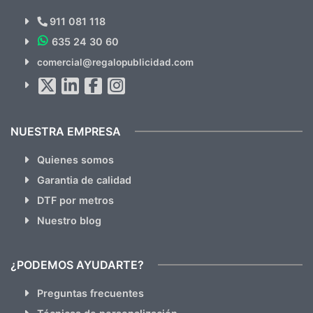
Novedades y Ofertas?
911 081 118
635 24 30 60
SUSCRÍBETE!!
comercial@regalopublicidad.com
Al suscribirte aceptas nuestras
políticas de privacidad
(No
hacemos Spam)
NUESTRA EMPRESA
Quienes somos
Garantia de calidad
DTF por metros
Nuestro blog
¿PODEMOS AYUDARTE?
Preguntas frecuentes