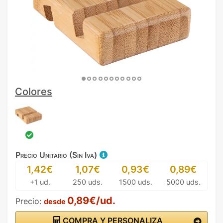
Colores
Precio Unitario (Sin Iva)
1,42€
1,07€
0,93€
0,89€
+1 ud.
250 uds.
1500 uds.
5000 uds.
0,89€/ud.
Precio:
desde
COMPRA Y PERSONALIZA