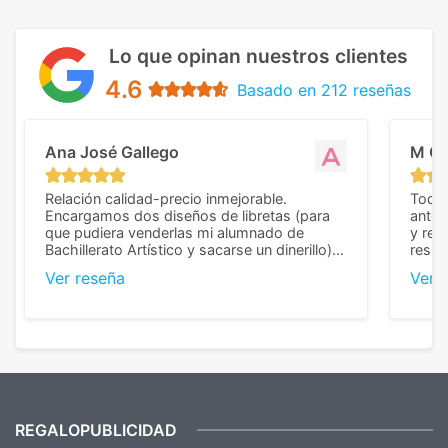
Lo que opinan nuestros clientes
4.6
Basado en 212 reseñas
Ana José Gallego
M C
Relación calidad-precio inmejorable.
Todo 
Encargamos dos diseños de libretas (para
anter
que pudiera venderlas mi alumnado de
y rep
Bachillerato Artístico y sacarse un dinerillo) y
resul
nos dieron el mejor presupuesto con
perso
Ver reseña
Ver 
diferencia, con libretas de muy buena calidad
cuand
y muy bien terminadas con la estampación
compl
en los colores pedidos. La atención al
pusie
cliente, inmejorable, respondiendo a cada
para 
duda que teníamos en el proceso. Nos
como
mandaron las miniaturas para
repet
previsualizarlas (las adjunto) y llegaron tal
todo!
cual, sin el menor problema. Totalmente
recomendables.
REGALOPUBLICIDAD
¿Quieres ver nuestras últimas