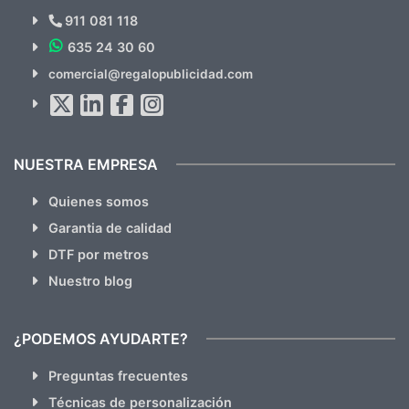
Novedades y Ofertas?
911 081 118
635 24 30 60
SUSCRÍBETE!!
comercial@regalopublicidad.com
Al suscribirte aceptas nuestras
políticas de privacidad
(No
hacemos Spam)
NUESTRA EMPRESA
Quienes somos
Garantia de calidad
DTF por metros
Nuestro blog
¿PODEMOS AYUDARTE?
Preguntas frecuentes
Técnicas de personalización