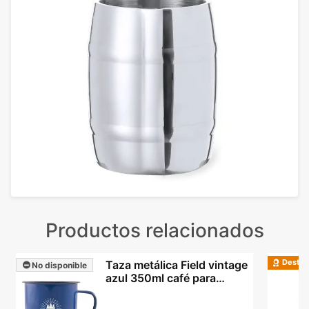
Productos relacionados
Destac
Taza metálica Field vintage
No disponible
azul 350ml café para
personalizar