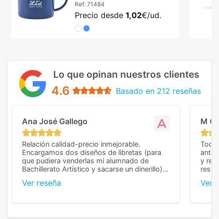
Ref:
71484
Precio desde
1,02
€/ud.
Lo que opinan nuestros clientes
4.6
Basado en 212 reseñas
Ana José Gallego
M C
Relación calidad-precio inmejorable.
Todo 
Encargamos dos diseños de libretas (para
anter
que pudiera venderlas mi alumnado de
y rep
Bachillerato Artístico y sacarse un dinerillo) y
resul
nos dieron el mejor presupuesto con
perso
Ver reseña
Ver 
diferencia, con libretas de muy buena calidad
cuand
y muy bien terminadas con la estampación
compl
en los colores pedidos. La atención al
pusie
cliente, inmejorable, respondiendo a cada
para 
duda que teníamos en el proceso. Nos
como